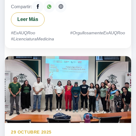
Compartir:
Leer Más
#ExAUQRoo #OrgullosamenteExAUQRoo
#LicenciaturaMedicina
29 OCTUBRE 2025