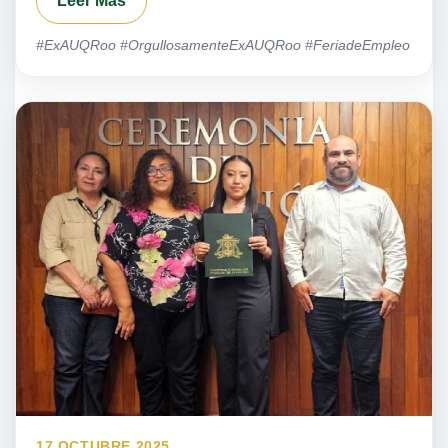
Leer Más
#ExAUQRoo #OrgullosamenteExAUQRoo #FeriadeEmpleo
17 OCTUBRE 2025