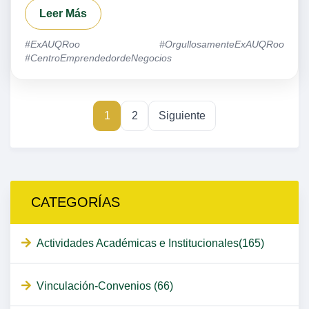
Leer Más
#ExAUQRoo #OrgullosamenteExAUQRoo
#CentroEmprendedordeNegocios
1
2
Siguiente
CATEGORÍAS
Actividades Académicas e Institucionales(165)
Vinculación-Convenios (66)