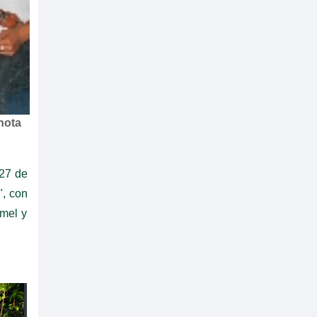
nota
 27 de
", con
mel y