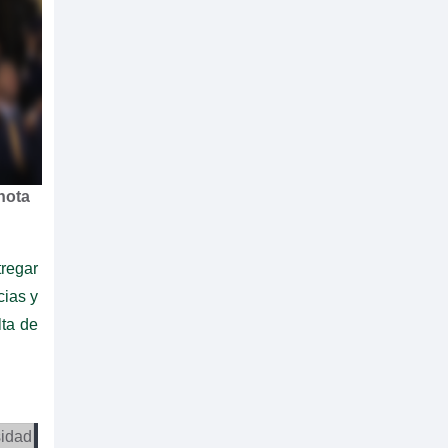
nota
tregar
cias y
lta de