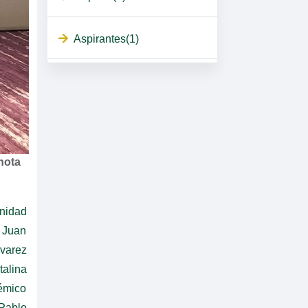
Aspirantes(1)
nota
nidad
 Juan
varez
talina
démico
 Pablo