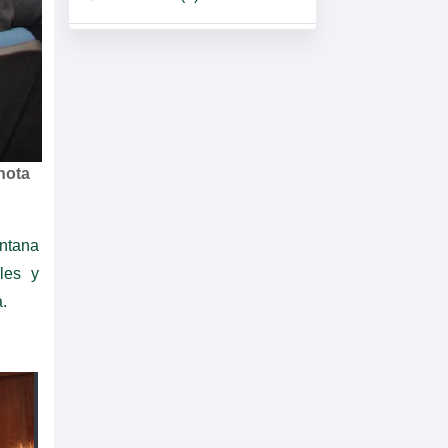
nota
intana
les y
.