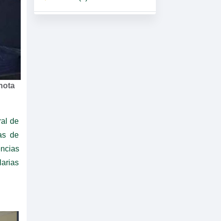
nota
ral de
as de
encias
larias