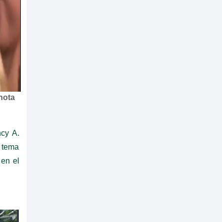
nota
cy A.
l tema
 en el