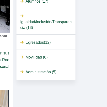
Alumnos (17)
Igualdad/Inclusión/Transparen
cia (13)
nota
Egresados(12)
ar sus
Movilidad (6)
a Roo
rsonal
Administración (5)