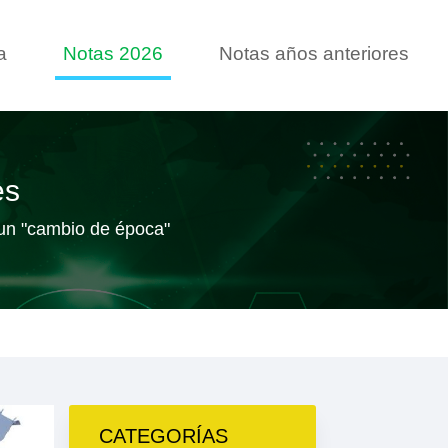
a
Notas 2026
Notas años anteriores
es
e un "cambio de época"
CATEGORÍAS