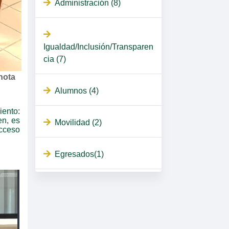
Administración (8)
Igualdad/Inclusión/Transparen
cia (7)
nota
Alumnos (4)
ento:
en, es
Movilidad (2)
acceso
Egresados(1)